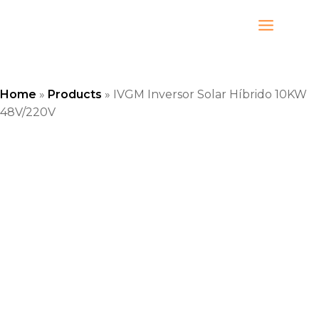
Ir
al
contenido
Home
»
Products
»
IVGM Inversor Solar Híbrido 10KW
48V/220V