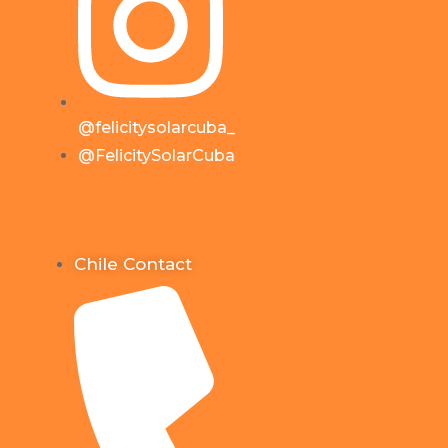
@felicitysolarcuba_
@FelicitySolarCuba
Chile Contact