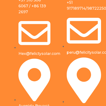
+57 310 506
+51
6067 / +86 139
917189714/9872225
2697
peru@felicitysolar.
Hex@felictysolar.com
Avenida Boyacá