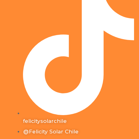
felicitysolarchile
@Felicity Solar Chile