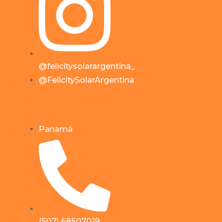
@felicitysolarargentina_
@FelicitySolarArgentina
Panamá
(507) 68507019