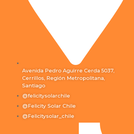
Avenida Pedro Aguirre Cerda 5037,
Cerrillos, Región Metropolitana,
Santiago
@felicitysolarchile
@Felicity Solar Chile
@Felicitysolar_chile