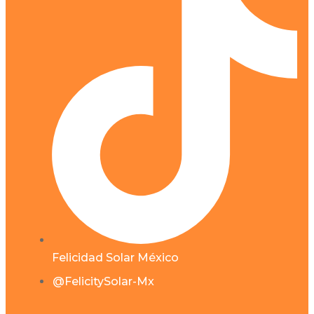
Felicidad Solar México
@FelicitySolar-Mx