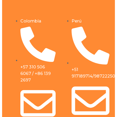
Colombia
Perú
+57 310 506
+51
6067 / +86 139
917189714/98722250
2697