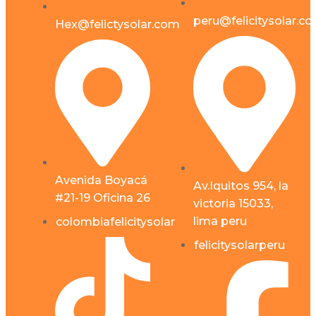
peru@felicitysolar.c
Hex@felictysolar.com
Avenida Boyacá
Av.Iquitos 954, la
#21-19 Oficina 26
victoria 15033,
lima peru
colombiafelicitysolar
felicitysolarperu