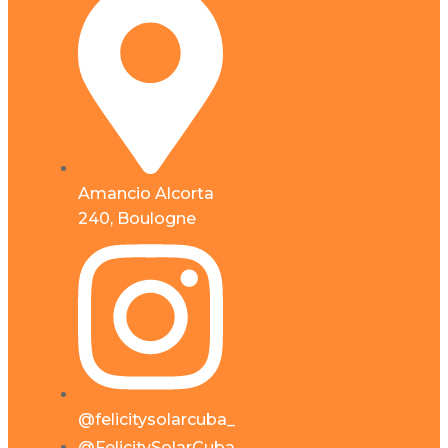
Amancio Alcorta
240, Boulogne
@felicitysolarcuba_
@FelicitySolarCuba