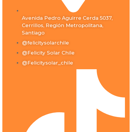
Avenida Pedro Aguirre Cerda 5037,
Cerrillos, Región Metropolitana,
Santiago
@felicitysolarchile
@Felicity Solar Chile
@Felicitysolar_chile