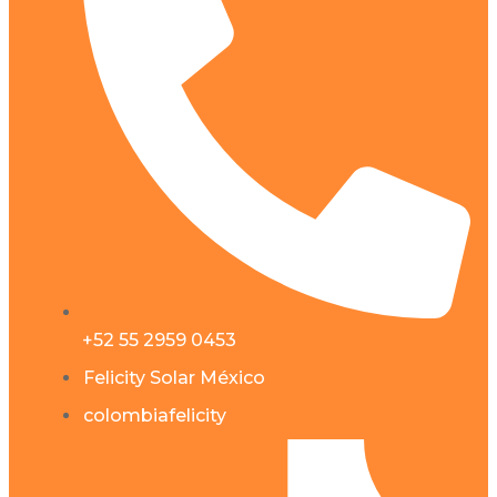
+52 55 2959 0453
Felicity Solar México
colombiafelicity