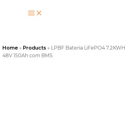
Ir
al
contenido
Home
»
Products
»
LPBF Bateria LiFePO4 7.2KWH
48V 150Ah com BMS