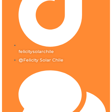
felicitysolarchile
@Felicity Solar Chile