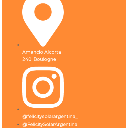
Amancio Alcorta
240, Boulogne
@felicitysolarargentina_
@FelicitySolarArgentina