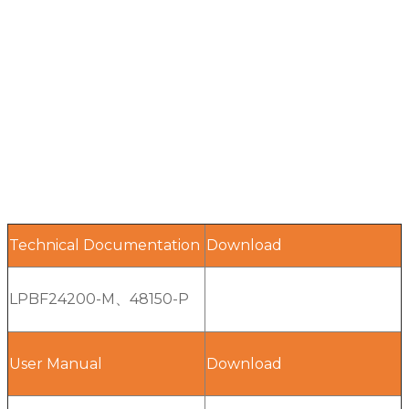
Technical Documentation
Download
LPBF24200-M、48150-P
User Manual
Download