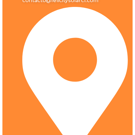
contacto@felicitysolarcl.com