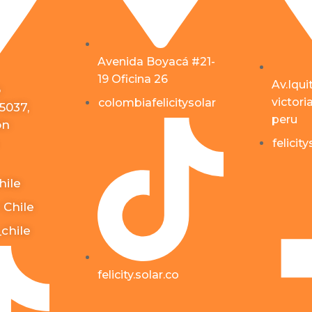
Avenida Boyacá #21-
19 Oficina 26
Av.Iqui
o
victori
colombiafelicitysolar
5037,
peru
ón
felicit
hile
 Chile
_chile
felicity.solar.co