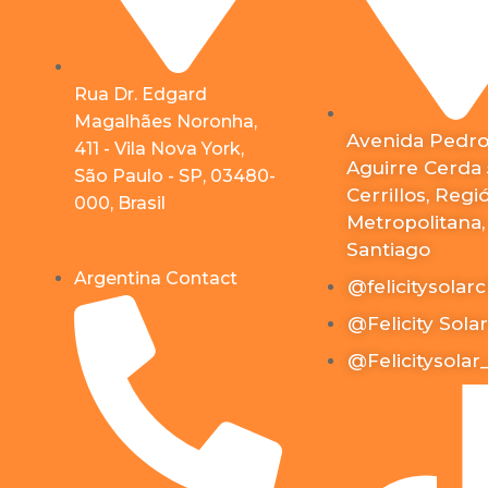
Rua Dr. Edgard
Magalhães Noronha,
Avenida Pedr
411 - Vila Nova York,
Aguirre Cerda 
São Paulo - SP, 03480-
Cerrillos, Regi
000, Brasil
Metropolitana,
Santiago
Argentina Contact
@felicitysolarc
@Felicity Solar
@Felicitysolar