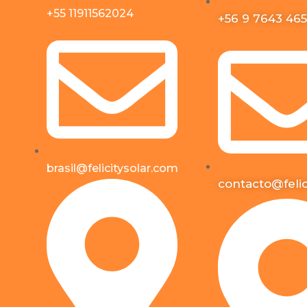
+55 11911562024
+56 9 7643 46
brasil@felicitysolar.com
contacto@felic