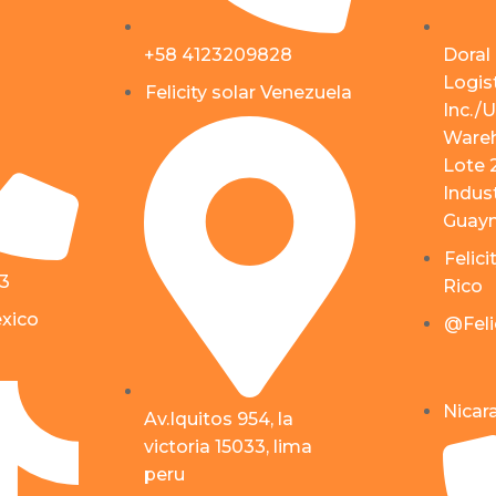
+58 4123209828
Doral
Logist
Felicity solar Venezuela
Inc./U
Wareh
Lote 
Indust
Guayn
Felici
53
Rico
éxico
@Feli
Nicar
Av.Iquitos 954, la
victoria 15033, lima
peru