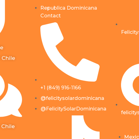
Republica Dominicana
Contact
Felicit
le
 Chile
+1 (849) 916-1166
@felicitysolardominicana
@FelicitySolarDominicana
felicit
 Chile
Mexic