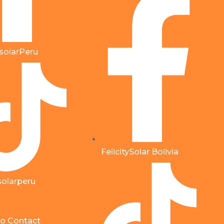
ysolarPeru
FelicitySolar Bolivia
ysolarperu
o Contact