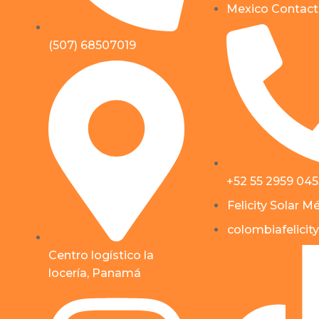
Mexico Contact
(507) 68507019
+52 55 2959 04
Felicity Solar M
colombiafelicity
Centro logístico la
locería, Panamá