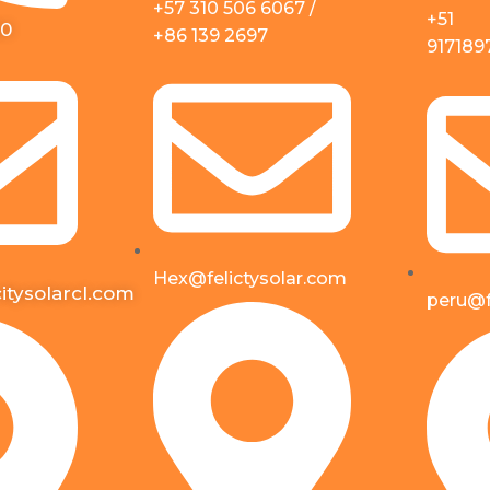
+57 310 506 6067 /
+51
50
+86 139 2697
917189
Hex@felictysolar.com
itysolarcl.com
peru@f