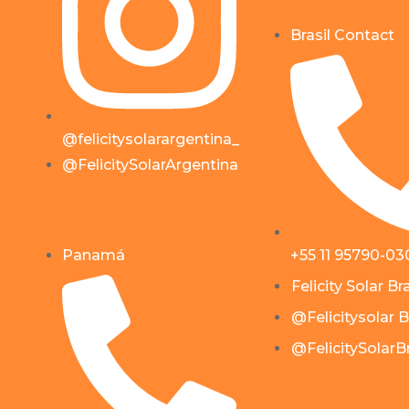
Brasil Contact
@felicitysolarargentina_
@FelicitySolarArgentina
Panamá
+55 11 95790-03
Felicity Solar Bra
@Felicitysolar B
@FelicitySolarBr