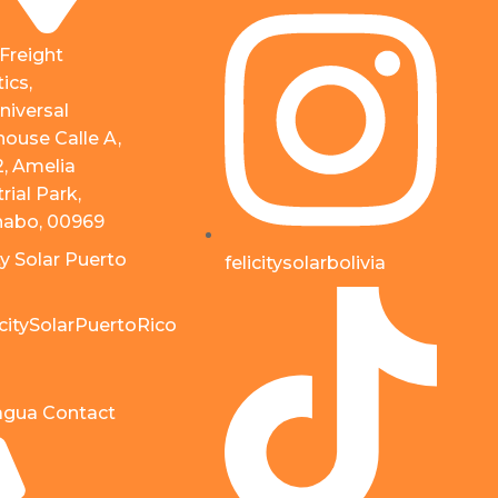
 Freight
ics,
niversal
ouse Calle A,
2, Amelia
rial Park,
abo, 00969
ty Solar Puerto
felicitysolarbolivia
citySolarPuertoRico
agua Contact