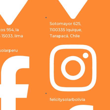
Sotomayor 625,
tos 954, la
1100335 Iquique,
a 15033, lima
Tarapacá, Chile
ysolarperu
felicitysolarbolivia