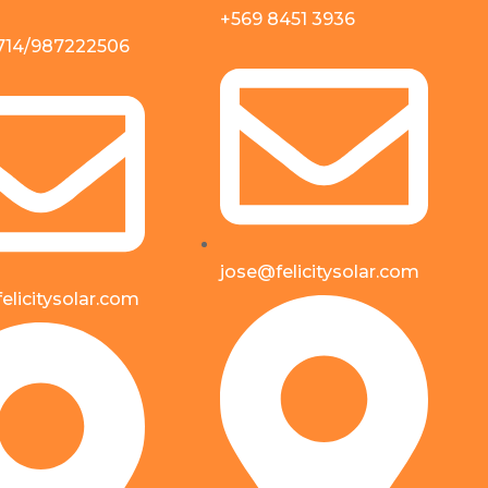
+569 8451 3936
714/987222506
jose@felicitysolar.com
elicitysolar.com