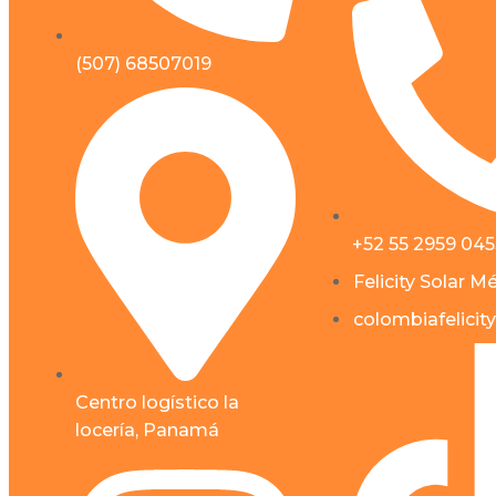
(507) 68507019
+52 55 2959 04
Felicity Solar M
colombiafelicity
Centro logístico la
locería, Panamá