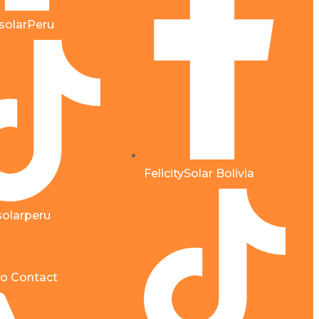
ysolarPeru
FelicitySolar Bolivia
ysolarperu
o Contact