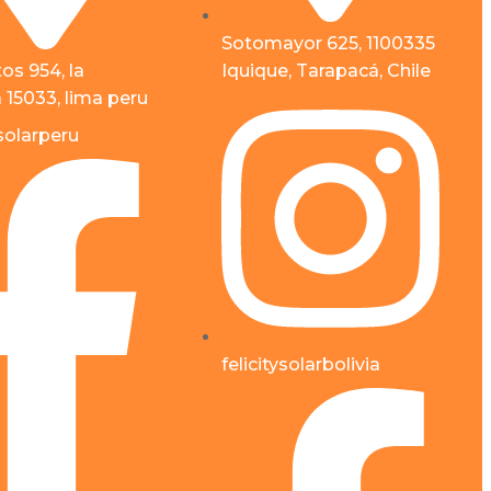
Sotomayor 625, 1100335
tos 954, la
Iquique, Tarapacá, Chile
a 15033, lima peru
ysolarperu
felicitysolarbolivia