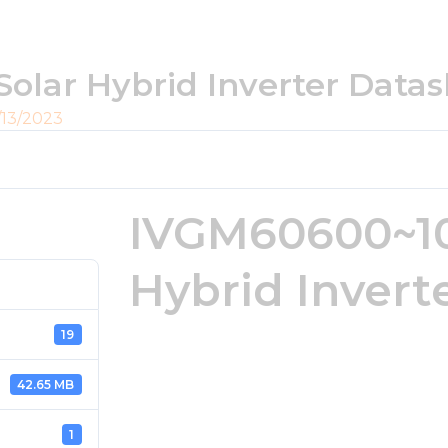
lar Hybrid Inverter Datas
/13/2023
IVGM60600~10
Hybrid Invert
19
42.65 MB
1