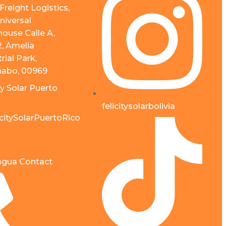
Freight Logistics,
niversal
ouse Calle A,
2, Amelia
rial Park,
abo, 00969
ty Solar Puerto
felicitysolarbolivia
citySolarPuertoRico
agua Contact