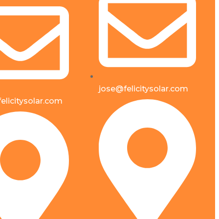
jose@felicitysolar.com
elicitysolar.com