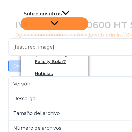
Ir
al
Sobre nosotros
contenido
IVGM60600~100600 HT So
Deja un comentario
/ Por
felicityweb-admin
/
09
Nuestra Trayectoria
[featured_image]
¿Por Qué Elegir
Felicity Solar?
Descargar
Noticias
Productos
Versión:
Descargar
Inversor Híbrido
Tamaño del archivo
Número de archivos