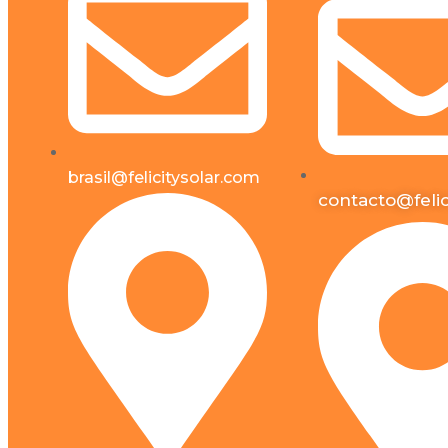
Micro Inversor
X-RAY-WVC800W
X-RAY-
BDM2000W2250W
brasil@felicitysolar.com
Batería
contacto@felic
LPBF24200-M
LPBF48100-M
LPBF48150 P
LPBF48200 H
LPBF48300