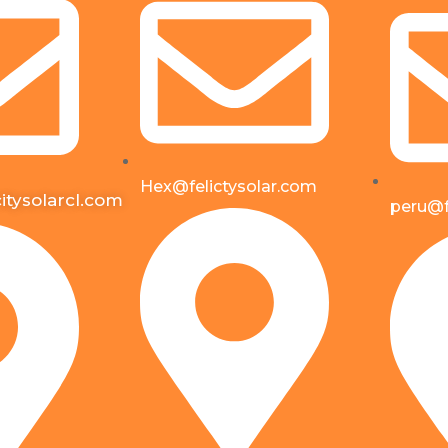
Hex@felictysolar.com
itysolarcl.com
peru@f