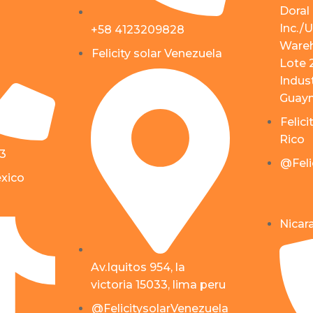
Doral 
Inc./U
+58 4123209828
Wareh
Felicity solar Venezuela
Lote 
Indust
Guayn
Felici
Rico
53
@Feli
éxico
Nicar
Av.Iquitos 954, la
victoria 15033, lima peru
@FelicitysolarVenezuela