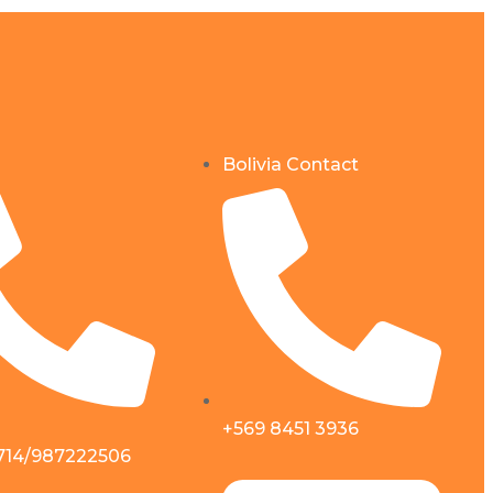
Bolivia Contact
+569 8451 3936
714/987222506