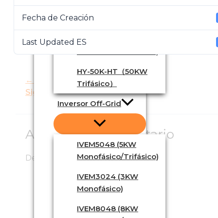
IVGM5048 (5KW
Fecha de Creación
Monofásico/trifásico)
IVGM10048(10KW
Last Updated ES
Monofásico/trifásico)
HY-50K-HT（50KW
←
Anterior Archivo
Trifásico）
Siguiente Archivo
→
Inversor Off-Grid
Agregar un comentario
IVEM5048 (5KW
Monofásico/Trifásico)
Debes
iniciar sesión
para comentar.
IVEM3024 (3KW
Monofásico)
IVEM8048 (8KW