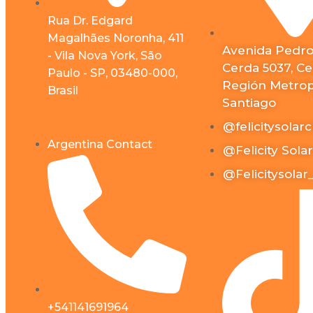
Rua Dr. Edgard
LPBF48350
Magalhães Noronha, 411
Avenida Pedro
HVC
- Vila Nova York, São
Cerda 5037, Cer
Paulo - SP, 03480-000,
Accesorios Solares
Región Metropo
Brasil
Santiago
@felicitysolarc
Cargador EV
Argentina Contact
@Felicity Solar
Fsolar
@Felicitysolar
Módulo WIFI
Inteligente
WIFI Plug Pro
Iluminación Pública
+541141691964