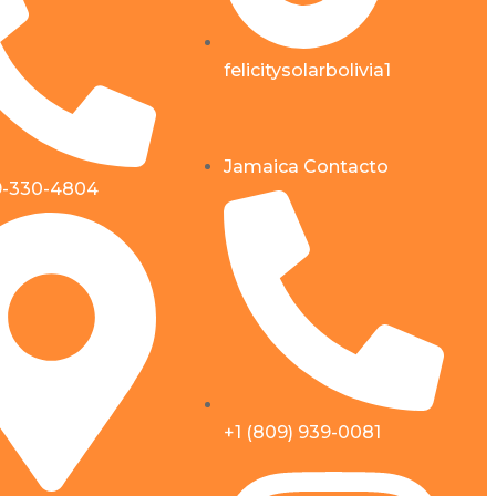
felicitysolarbolivia1
Jamaica Contacto
9-330-4804
+1 (809) 939-0081