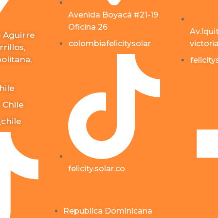
Avenida Boyacá #21-19
Oficina 26
Av.Iqui
 Aguirre
victori
colombiafelicitysolar
rillos,
litana,
felicit
hile
 Chile
_chile
felicity.solar.co
Republica Dominicana