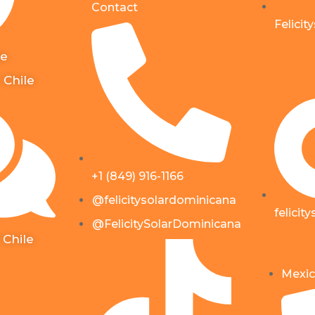
Contact
Felicit
le
 Chile
+1 (849) 916-1166
@felicitysolardominicana
felicit
@FelicitySolarDominicana
 Chile
Mexic