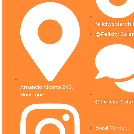
P2 Series
felicitysolarchi
D2 Series
@Felicity Solar
Soluciones
Soluciones Solares
Residenciales
Almacenamiento
Amancio Alcorta 240,
Solar Para Balcón
Boulogne
@Felicity Solar
Comercial
Cargador EV
Brasil Contact
Sistemas De Control