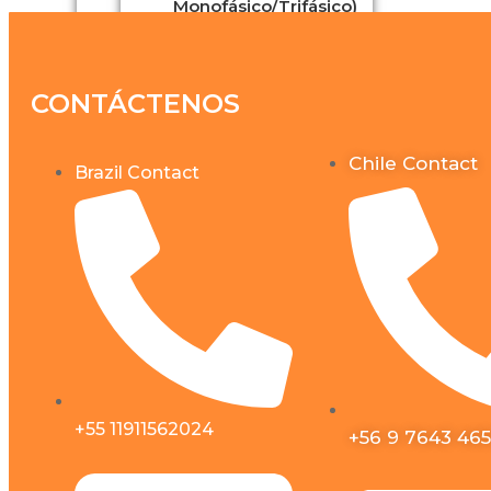
Monofásico/Trifásico)
IVEM3048-LV(3KW
110V)
CONTÁCTENOS
IVEM5048-LV(5KW
110V)
Chile Contact
Brazil Contact
MPPT Controlador De
Carga
Inversor On-Grid
E-CHO-SI3KS2
E-CHO-SI5KS2
+55 11911562024
+56 9 7643 46
E-CHO-SI8KS2