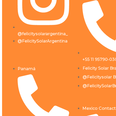
Inteligente
Off-Grid & Baterias De
Lítio
Gabinete ESS
@felicitysolarargentina_
Comercial E Industrial
@FelicitySolarArgentina
Sé parte de Felicity
Descargas
Contáctanos
+55 11 95790-03
Felicity Solar Bra
Panamá
Español de Chile
@Felicitysolar B
Español de Chile
@FelicitySolarBr
Mexico Contact