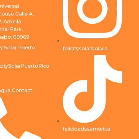
niversal
ouse Calle A,
2, Amelia
rial Park,
abo, 00969
ty Solar Puerto
felicitysolarbolivia
citySolarPuertoRico
agua Contact
felicidadssamérica