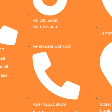
Felicity Solar
Dominicana
+1 93
Venezuela Contact
07
sil
rasil
asil
+58 4123209828
Doral
Logist