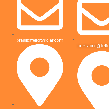
brasil@felicitysolar.com
contacto@felic