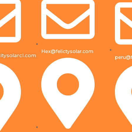
Hex@felictysolar.com
itysolarcl.com
peru@f