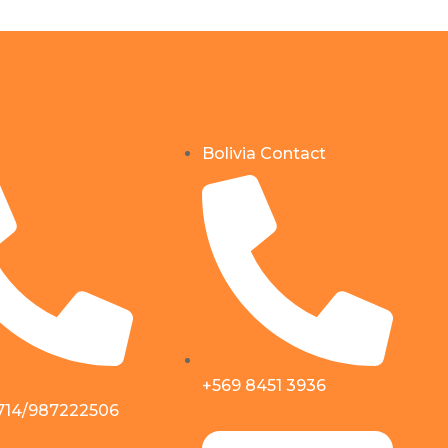
Bolivia Contact
+569 8451 3936
714/987222506