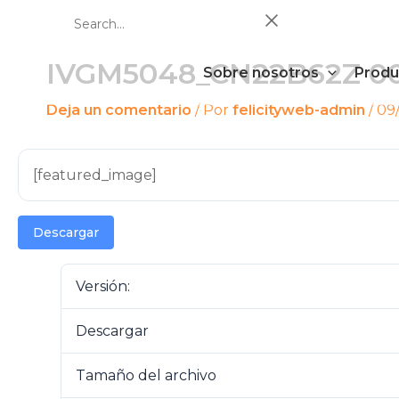
Ir
Search...
al
contenido
IVGM5048_CN22B62Z 001
Sobre nosotros
Produ
Deja un comentario
/ Por
felicityweb-admin
/
09
[featured_image]
Descargar
Versión:
Descargar
Tamaño del archivo