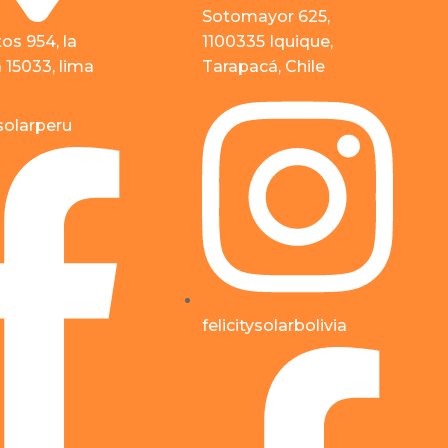
Sotomayor 625,
tos 954, la
1100335 Iquique,
a 15033, lima
Tarapacá, Chile
ysolarperu
felicitysolarbolivia