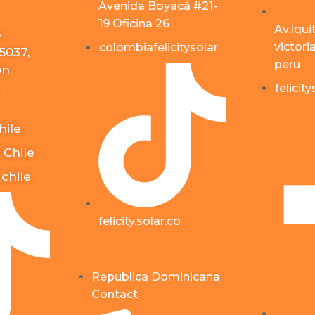
Avenida Boyacá #21-
19 Oficina 26
Av.Iqui
o
victori
colombiafelicitysolar
5037,
peru
ón
felicit
hile
 Chile
_chile
felicity.solar.co
Republica Dominicana
Contact