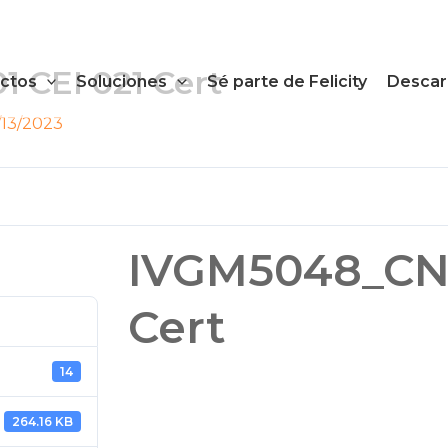
 CEI 021 Cert
ctos
Soluciones
Sé parte de Felicity
Descar
/13/2023
IVGM5048_CN2
Cert
14
264.16 KB