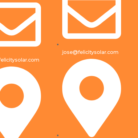
jose@felicitysolar.com
elicitysolar.com