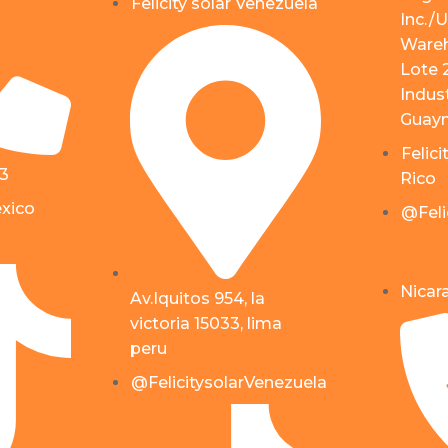
Felicity solar Venezuela
Inc./U
Wareh
Lote 
Indust
Guayn
Felici
53
Rico
éxico
@Feli
Nicar
Av.Iquitos 954, la
victoria 15033, lima
peru
@FelicitysolarVenezuela