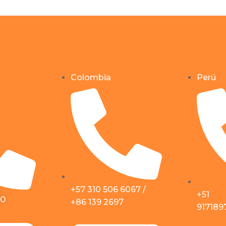
Colombia
Perú
+57 310 506 6067 /
+51
50
+86 139 2697
917189