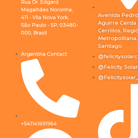
Rua Dr. Edgard
Magalhães Noronha,
Avenida Pedr
411 - Vila Nova York,
Aguirre Cerda 
São Paulo - SP, 03480-
Cerrillos, Regi
000, Brasil
Metropolitana,
Santiago
Argentina Contact
@felicitysolarc
@Felicity Solar
@Felicitysolar
+541141691964