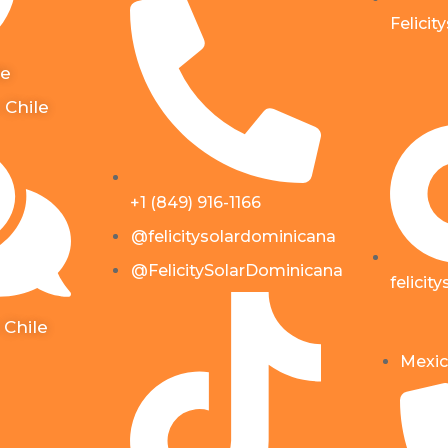
Felicit
le
 Chile
+1 (849) 916-1166
@felicitysolardominicana
@FelicitySolarDominicana
felicit
 Chile
Mexic