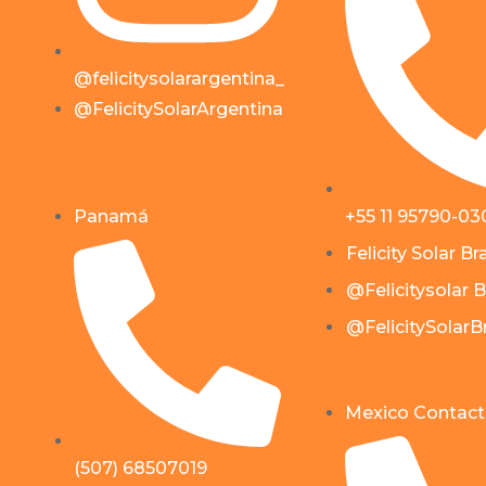
@felicitysolarargentina_
@FelicitySolarArgentina
Panamá
+55 11 95790-03
Felicity Solar Bra
@Felicitysolar B
@FelicitySolarBr
Mexico Contact
(507) 68507019