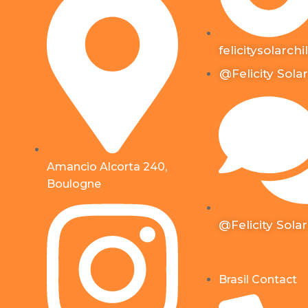
felicitysolarchi
@Felicity Solar
Amancio Alcorta 240,
Boulogne
@Felicity Solar
Brasil Contact