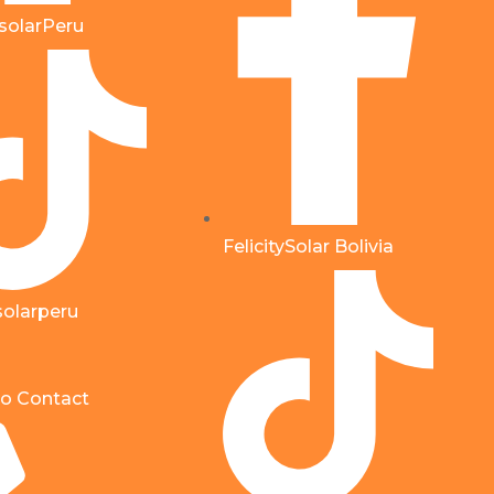
ysolarPeru
FelicitySolar Bolivia
ysolarperu
o Contact