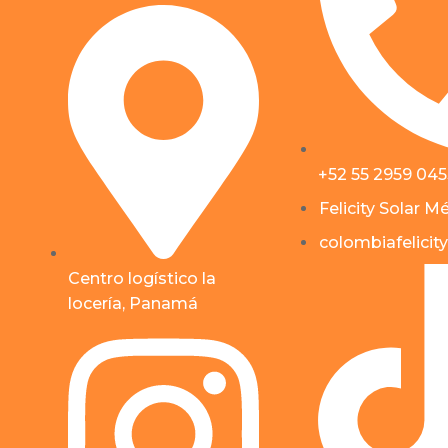
+52 55 2959 04
Felicity Solar M
colombiafelicity
Centro logístico la
locería, Panamá