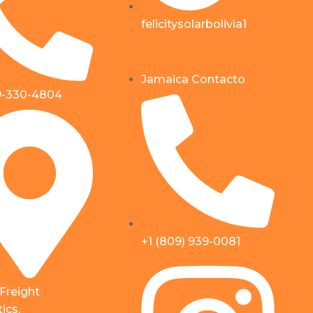
felicitysolarbolivia1
Jamaica Contacto
9-330-4804
+1 (809) 939-0081
 Freight
ics,