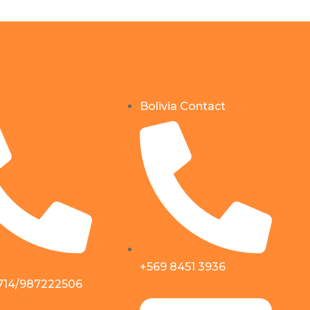
Bolivia Contact
+569 8451 3936
714/987222506