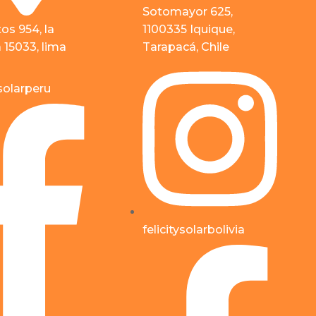
Sotomayor 625,
tos 954, la
1100335 Iquique,
a 15033, lima
Tarapacá, Chile
ysolarperu
felicitysolarbolivia