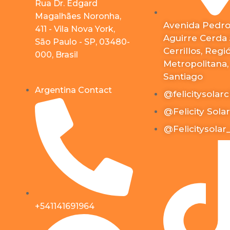
Rua Dr. Edgard
Magalhães Noronha,
Avenida Pedr
411 - Vila Nova York,
Aguirre Cerda 
São Paulo - SP, 03480-
Cerrillos, Regi
000, Brasil
Metropolitana,
Santiago
Argentina Contact
@felicitysolarc
@Felicity Solar
@Felicitysolar
+541141691964