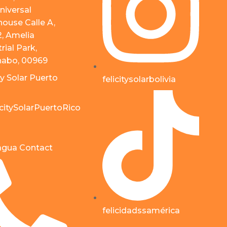
niversal
ouse Calle A,
2, Amelia
rial Park,
abo, 00969
ty Solar Puerto
felicitysolarbolivia
citySolarPuertoRico
agua Contact
felicidadssamérica