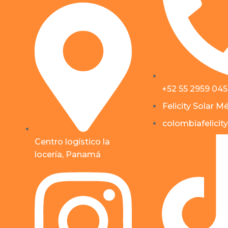
+52 55 2959 04
Felicity Solar M
colombiafelicity
Centro logístico la
locería, Panamá