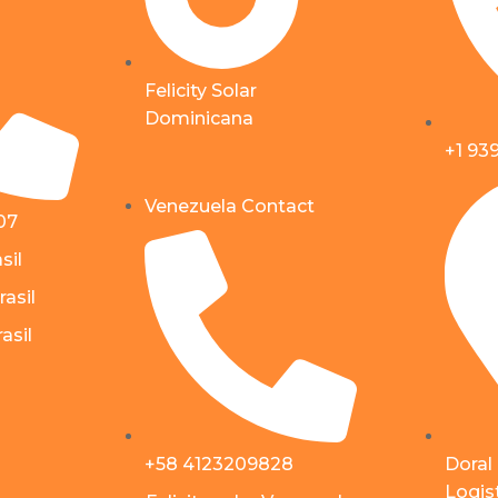
Felicity Solar
Dominicana
+1 93
Venezuela Contact
07
sil
rasil
asil
+58 4123209828
Doral
Logist