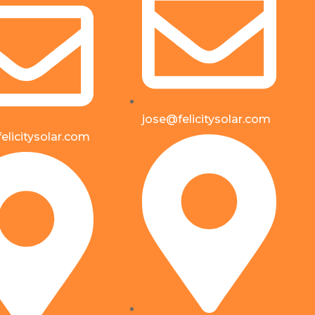
jose@felicitysolar.com
elicitysolar.com