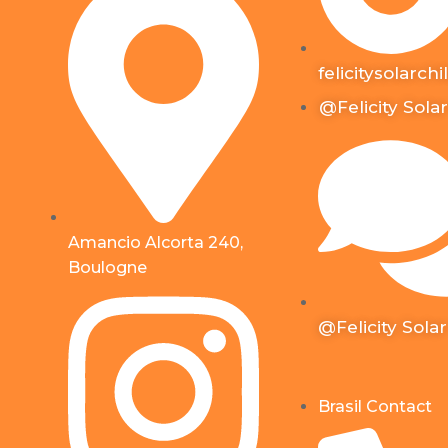
felicitysolarchi
@Felicity Solar
Amancio Alcorta 240,
Boulogne
@Felicity Solar
Brasil Contact