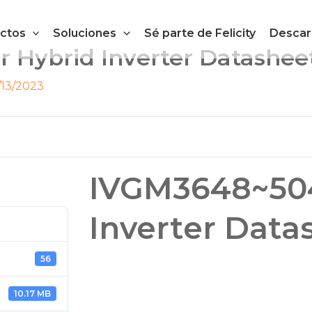
ctos
Soluciones
Sé parte de Felicity
Descar
 Hybrid Inverter Datashee
/13/2023
IVGM3648~504
Inverter Data
56
10.17 MB