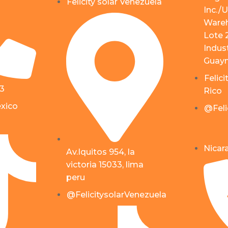
Felicity solar Venezuela
Inc./U
Wareh
Lote 
Indust
Guayn
Felici
53
Rico
éxico
@Feli
Nicar
Av.Iquitos 954, la
victoria 15033, lima
peru
@FelicitysolarVenezuela