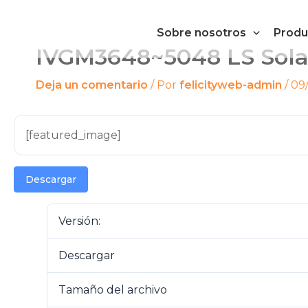
Ir
al
Sobre nosotros
Produ
contenido
IVGM3648~5048 LS Solar
Deja un comentario
/ Por
felicityweb-admin
/
09
[featured_image]
Descargar
Versión:
Descargar
Tamaño del archivo