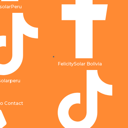
ysolarPeru
FelicitySolar Bolivia
ysolarperu
o Contact