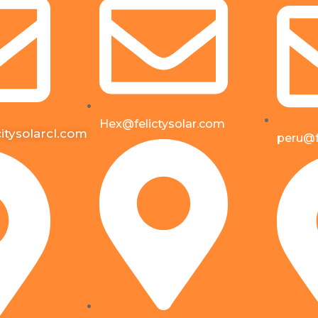
Hex@felictysolar.com
itysolarcl.com
peru@f