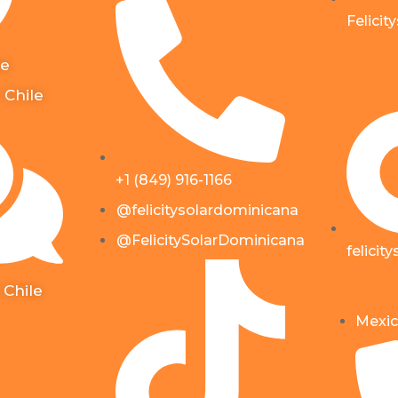
Felicit
le
 Chile
+1 (849) 916-1166
@felicitysolardominicana
@FelicitySolarDominicana
felicit
 Chile
Mexic