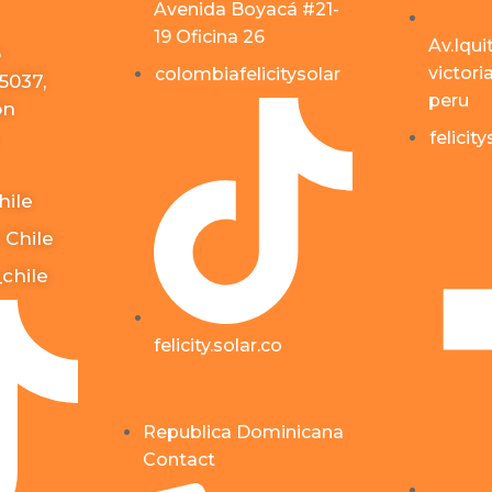
Avenida Boyacá #21-
19 Oficina 26
Av.Iqui
o
victori
colombiafelicitysolar
5037,
peru
ón
felicit
hile
 Chile
_chile
felicity.solar.co
Republica Dominicana
Contact