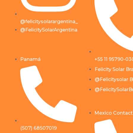
@felicitysolarargentina_
@FelicitySolarArgentina
Panamá
+55 11 95790-03
Felicity Solar Bra
@Felicitysolar B
@FelicitySolarBr
Mexico Contact
(507) 68507019