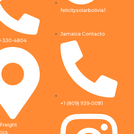
felicitysolarbolivia1
Jamaica Contacto
9-330-4804
+1 (809) 939-0081
 Freight
ics,