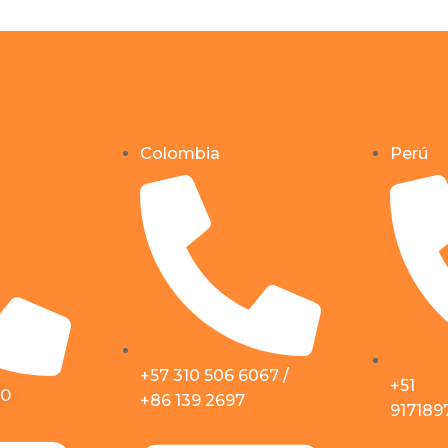
Colombia
Perú
+57 310 506 6067 /
+51
50
+86 139 2697
917189