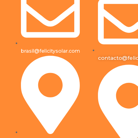
brasil@felicitysolar.com
contacto@felic