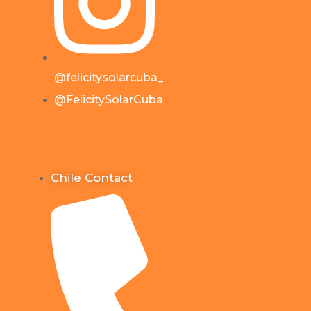
@felicitysolarcuba_
@FelicitySolarCuba
Chile Contact