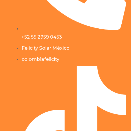
+52 55 2959 0453
Felicity Solar México
colombiafelicity