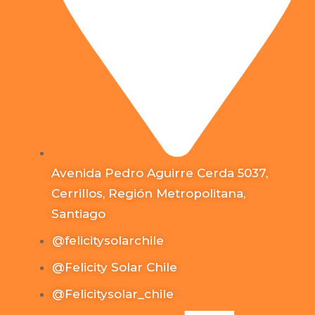
Avenida Pedro Aguirre Cerda 5037,
Cerrillos, Región Metropolitana,
Santiago
@felicitysolarchile
@Felicity Solar Chile
@Felicitysolar_chile