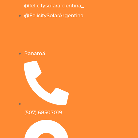
@felicitysolarargentina_
@FelicitySolarArgentina
Panamá
(507) 68507019