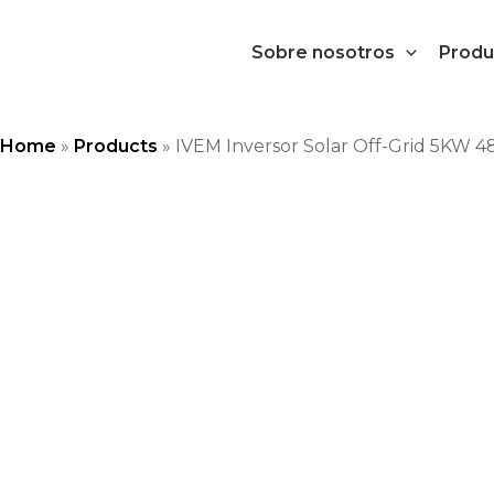
Ir
al
Sobre nosotros
Produ
contenido
Home
»
Products
»
IVEM Inversor Solar Off-Grid 5KW 4