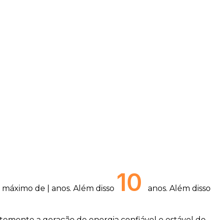
10
 máximo de | anos. Além disso
anos. Além disso
ntemente a geração de energia confiável e estável do