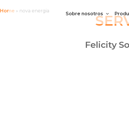
Ir
al
Home
»
nova energia
Sobre nosotros
Produ
SER
contenido
Felicity S