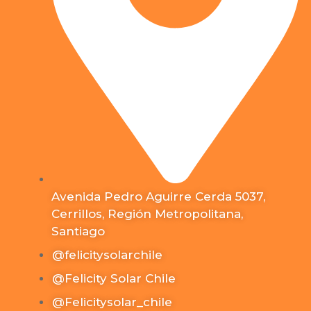
Avenida Pedro Aguirre Cerda 5037,
Cerrillos, Región Metropolitana,
Santiago
@felicitysolarchile
@Felicity Solar Chile
@Felicitysolar_chile