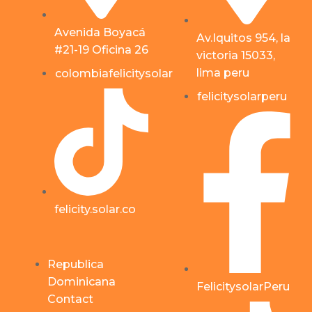
Avenida Boyacá
Av.Iquitos 954, la
#21-19 Oficina 26
victoria 15033,
lima peru
colombiafelicitysolar
felicitysolarperu
felicity.solar.co
Republica
Dominicana
FelicitysolarPeru
Contact