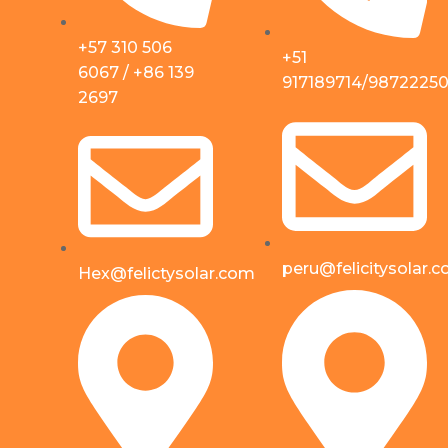
+57 310 506
+51
6067 / +86 139
917189714/9872225
2697
peru@felicitysolar.
Hex@felictysolar.com