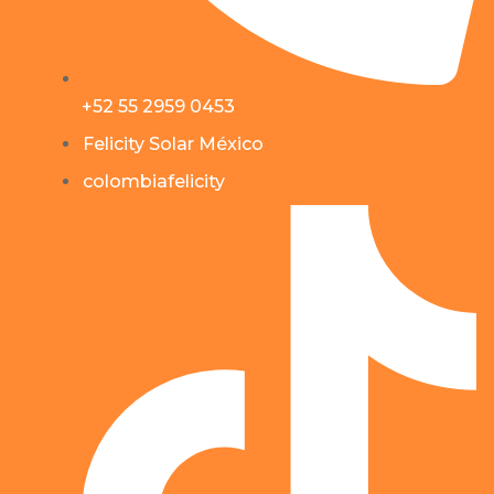
+52 55 2959 0453
Felicity Solar México
colombiafelicity