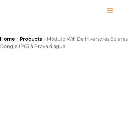
Ir
al
contenido
Home
»
Products
»
Módulo Wifi De Inversores Solares
Dongle IP65 à Prova d’água