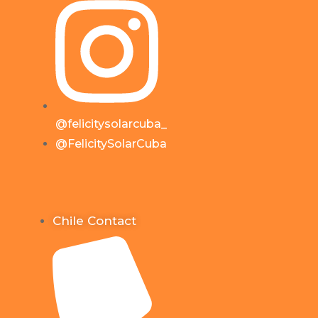
@felicitysolarcuba_
@FelicitySolarCuba
Chile Contact