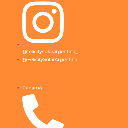
@felicitysolarargentina_
@FelicitySolarArgentina
Panamá